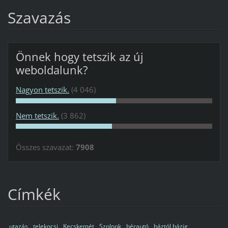
Szavazás
Önnek hogy tetszik az új
weboldalunk?
Nagyon tetszik.
(4 046)
Nem tetszik.
(3 862)
Összes szavazat:
7908
Címkék
utazás
telekocsi
Kecskemét
Szolnok
bérautó
háztól házig