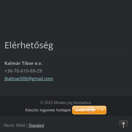
Elérhetőség
Kalmár Tibor e.v.
+36-70-610-69-29
tkalmar0
06@gmail
.com
© 2015 Minden jog fenntartva.
Készíts ingyenes honlapot
Nézet:
Mobil
|
Standard