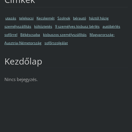
utazás
telekocsi
Kecskemét
Szolnok
bérautó
háztól házig
személyszállítás
költöztetés
9 személyes kisbusz bérlés
autóbérlés
sofőrrel
Békéscsaba
kisbuszos személyszállítás
Magyarország-
Ausztria-Németország
sofőrszolgálat
Kezdőlap
Nincs bejegyzés.